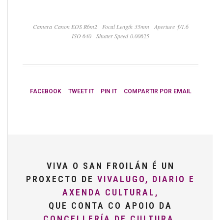
Camera Canon EOS R6m2
Focal Length 35mm
Aperture ƒ/1.6
ISO 640
Shutter Speed 0.00625
FACEBOOK
TWEET IT
PIN IT
COMPARTIR POR EMAIL
VIVA O SAN FROILÁN É UN
PROXECTO DE
VIVALUGO, DIARIO E
AXENDA CULTURAL,
QUE CONTA CO APOIO DA
CONCELLERÍA DE CULTURA,