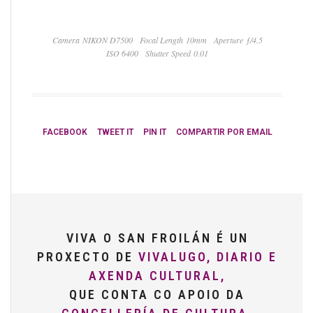
Camera NIKON D7500
Focal Length 10mm
Aperture ƒ/4.5
ISO 6400
Shutter Speed 0.01
FACEBOOK
TWEET IT
PIN IT
COMPARTIR POR EMAIL
VIVA O SAN FROILÁN É UN
PROXECTO DE
VIVALUGO, DIARIO E
AXENDA CULTURAL,
QUE CONTA CO APOIO DA