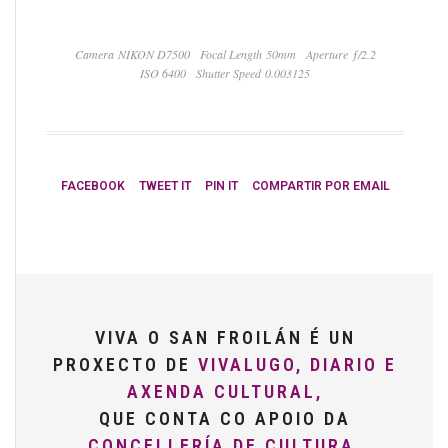
Camera NIKON D7500
Focal Length 50mm
Aperture ƒ/2.2
ISO 6400
Shutter Speed 0.003125
FACEBOOK
TWEET IT
PIN IT
COMPARTIR POR EMAIL
VIVA O SAN FROILÁN É UN
PROXECTO DE
VIVALUGO, DIARIO E
AXENDA CULTURAL,
QUE CONTA CO APOIO DA
CONCELLERÍA DE CULTURA,