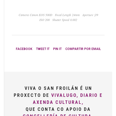
Camera Canon EOS 500D
Focal Length 24mm
Aperture ƒ/9
ISO 200
Shutter Speed 0.002
FACEBOOK
TWEET IT
PIN IT
COMPARTIR POR EMAIL
VIVA O SAN FROILÁN É UN
PROXECTO DE
VIVALUGO, DIARIO E
AXENDA CULTURAL,
QUE CONTA CO APOIO DA