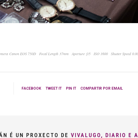
mera Canon EOS 750D
Focal Length 37mm
Aperture ƒ/5
ISO 1600
Shutter Speed 0.0
FACEBOOK
TWEET IT
PIN IT
COMPARTIR POR EMAIL
LÁN É UN PROXECTO DE
VIVALUGO, DIARIO E 