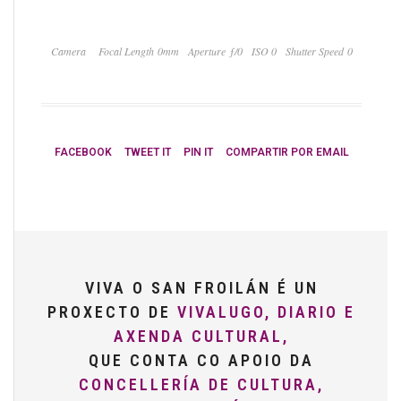
Camera
Focal Length 0mm
Aperture ƒ/0
ISO 0
Shutter Speed 0
FACEBOOK
TWEET IT
PIN IT
COMPARTIR POR EMAIL
VIVA O SAN FROILÁN É UN
PROXECTO DE
VIVALUGO, DIARIO E
AXENDA CULTURAL,
QUE CONTA CO APOIO DA
CONCELLERÍA DE CULTURA,