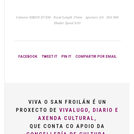
Camera NIKON D7200
Focal Length 35mm
Aperture ƒ/4
ISO 800
Shutter Speed 0.01
FACEBOOK
TWEET IT
PIN IT
COMPARTIR POR EMAIL
VIVA O SAN FROILÁN É UN
PROXECTO DE
VIVALUGO, DIARIO E
AXENDA CULTURAL,
QUE CONTA CO APOIO DA