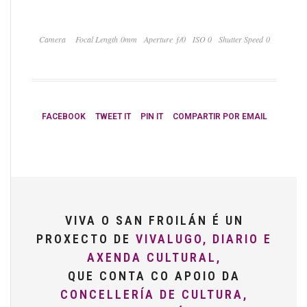
Camera
Focal Length 0mm
Aperture ƒ/0
ISO 0
Shutter Speed 0
FACEBOOK
TWEET IT
PIN IT
COMPARTIR POR EMAIL
VIVA O SAN FROILÁN É UN
PROXECTO DE
VIVALUGO, DIARIO E
AXENDA CULTURAL,
QUE CONTA CO APOIO DA
CONCELLERÍA DE CULTURA,