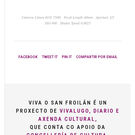
Camera Canon EOS 750D
Focal Length 40mm
Aperture ƒ/5
ISO 400
Shutter Speed 0.0025
FACEBOOK
TWEET IT
PIN IT
COMPARTIR POR EMAIL
VIVA O SAN FROILÁN É UN
PROXECTO DE
VIVALUGO, DIARIO E
AXENDA CULTURAL,
QUE CONTA CO APOIO DA