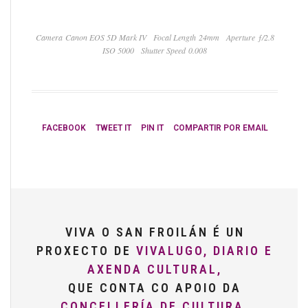
Camera Canon EOS 5D Mark IV
Focal Length 24mm
Aperture ƒ/2.8
ISO 5000
Shutter Speed 0.008
FACEBOOK
TWEET IT
PIN IT
COMPARTIR POR EMAIL
VIVA O SAN FROILÁN É UN
PROXECTO DE
VIVALUGO, DIARIO E
AXENDA CULTURAL,
QUE CONTA CO APOIO DA
CONCELLERÍA DE CULTURA,