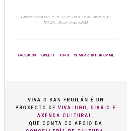
Camera Canon EOS 750D
Focal Length 73mm
Aperture ƒ/5
ISO 200
Shutter Speed 0.0025
FACEBOOK
TWEET IT
PIN IT
COMPARTIR POR EMAIL
VIVA O SAN FROILÁN É UN
PROXECTO DE
VIVALUGO, DIARIO E
AXENDA CULTURAL,
QUE CONTA CO APOIO DA