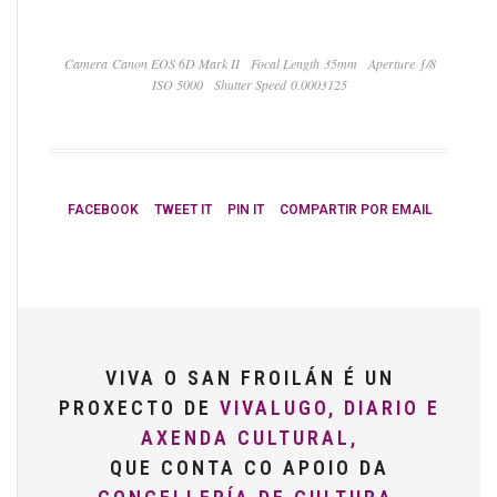
Camera Canon EOS 6D Mark II
Focal Length 35mm
Aperture ƒ/8
ISO 5000
Shutter Speed 0.0003125
FACEBOOK
TWEET IT
PIN IT
COMPARTIR POR EMAIL
VIVA O SAN FROILÁN É UN
PROXECTO DE
VIVALUGO, DIARIO E
AXENDA CULTURAL,
QUE CONTA CO APOIO DA