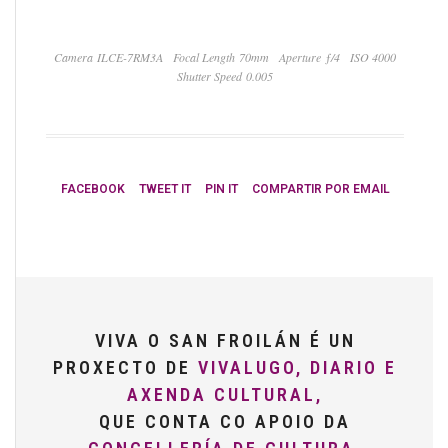
Camera ILCE-7RM3A
Focal Length 70mm
Aperture ƒ/4
ISO 4000
Shutter Speed 0.005
FACEBOOK
TWEET IT
PIN IT
COMPARTIR POR EMAIL
VIVA O SAN FROILÁN É UN
PROXECTO DE
VIVALUGO, DIARIO E
AXENDA CULTURAL,
QUE CONTA CO APOIO DA