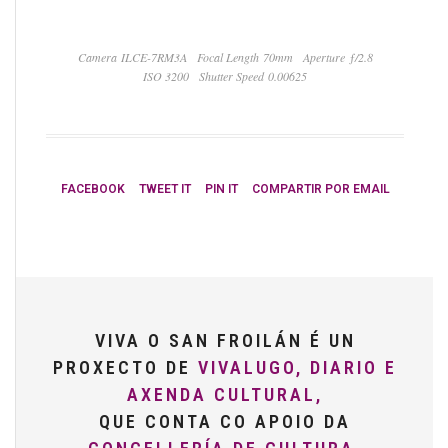
Camera ILCE-7RM3A
Focal Length 70mm
Aperture ƒ/2.8
ISO 3200
Shutter Speed 0.00625
FACEBOOK
TWEET IT
PIN IT
COMPARTIR POR EMAIL
VIVA O SAN FROILÁN É UN
PROXECTO DE
VIVALUGO, DIARIO E
AXENDA CULTURAL,
QUE CONTA CO APOIO DA