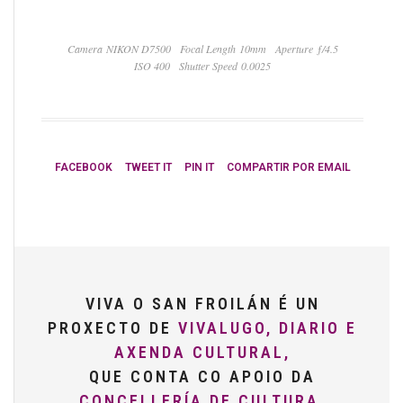
Camera NIKON D7500
Focal Length 10mm
Aperture ƒ/4.5
ISO 400
Shutter Speed 0.0025
FACEBOOK
TWEET IT
PIN IT
COMPARTIR POR EMAIL
VIVA O SAN FROILÁN É UN
PROXECTO DE
VIVALUGO, DIARIO E
AXENDA CULTURAL,
QUE CONTA CO APOIO DA
CONCELLERÍA DE CULTURA,