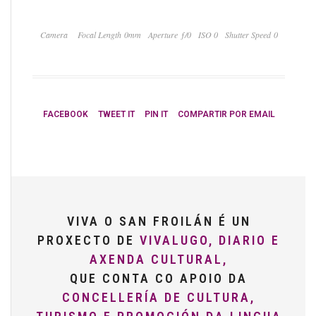
Camera
Focal Length 0mm
Aperture ƒ/0
ISO 0
Shutter Speed 0
FACEBOOK
TWEET IT
PIN IT
COMPARTIR POR EMAIL
VIVA O SAN FROILÁN É UN
PROXECTO DE
VIVALUGO, DIARIO E
AXENDA CULTURAL,
QUE CONTA CO APOIO DA
CONCELLERÍA DE CULTURA,