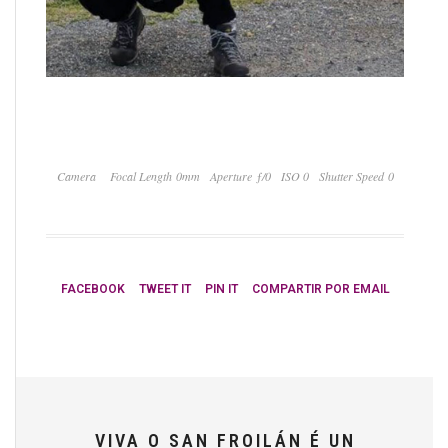
Camera
Focal Length 0mm
Aperture ƒ/0
ISO 0
Shutter Speed 0
FACEBOOK
TWEET IT
PIN IT
COMPARTIR POR EMAIL
VIVA O SAN FROILÁN É UN